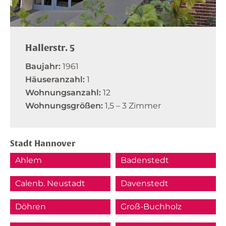
Hallerstr. 5
Baujahr:
1961
Häuseranzahl:
1
Wohnungsanzahl:
12
Wohnungsgrößen:
1,5 – 3 Zimmer
Stadt Hannover
Ahlem
Badenstedt
Calenb. Neustadt
Davenstedt
Döhren
Groß-Buchholz