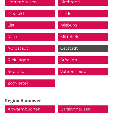
Herrenhausen
Kirchrode
Kleefeld
Linden
List
Misburg
Mitte
Mittelfeld
Nordstadt
Oststadt
Ricklingen
Stöcken
Südstadt
Vahrenheide
Zooviertel
Region Hannover
Altwarmbüchen
Barsinghausen