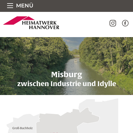
Direkt zum Seiteninhalt springen
MENÜ
Misburg
zwischen Industrie und Idylle