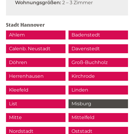
Wohnungsgrößen:
2 – 3 Zimmer
Stadt Hannover
Ahlem
Badenstedt
Calenb. Neustadt
Davenstedt
Döhren
Groß-Buchholz
Herrenhausen
Kirchrode
Kleefeld
Linden
List
Misburg
Mitte
Mittelfeld
Nordstadt
Oststadt