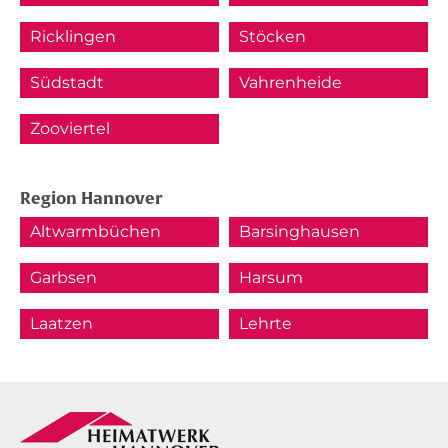
Ricklingen
Stöcken
Südstadt
Vahrenheide
Zooviertel
Region Hannover
Altwarmbüchen
Barsinghausen
Garbsen
Harsum
Laatzen
Lehrte