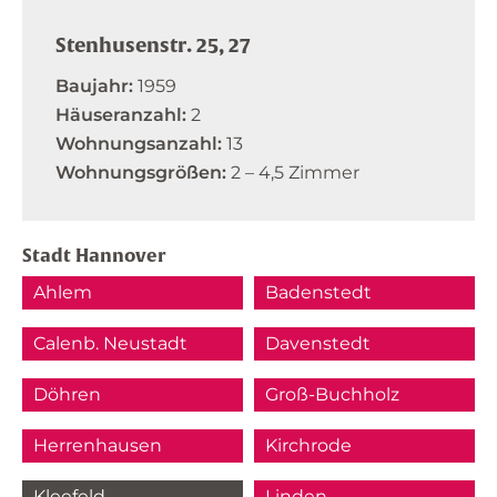
Stenhusenstr. 25, 27
Baujahr:
1959
Häuseranzahl:
2
Wohnungsanzahl:
13
Wohnungsgrößen:
2 – 4,5 Zimmer
Stadt Hannover
Ahlem
Badenstedt
Calenb. Neustadt
Davenstedt
Döhren
Groß-Buchholz
Herrenhausen
Kirchrode
Kleefeld
Linden