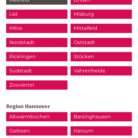
List
Misburg
Mitte
Mittelfeld
Nordstadt
Oststadt
Ricklingen
Stöcken
Südstadt
Vahrenheide
Zooviertel
Region Hannover
Altwarmbüchen
Barsinghausen
Garbsen
Harsum