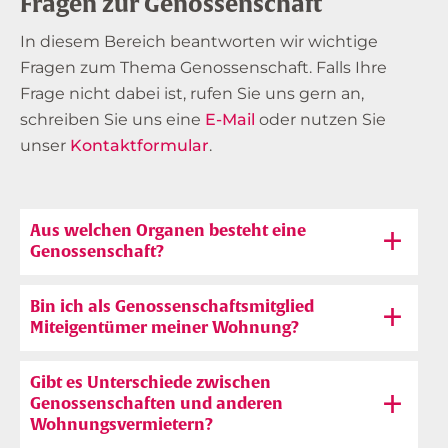
Fragen zur Genossenschaft
In diesem Bereich beantworten wir wichtige
Fragen zum Thema Genossenschaft. Falls Ihre
Frage nicht dabei ist, rufen Sie uns gern an,
schreiben Sie uns eine
E-Mail
oder nutzen Sie
unser
Kontaktformular
.
Aus welchen Organen besteht eine
Genossenschaft?
Wichtigstes Organ der Genossenschaft ist die
Bin ich als Genossenschaftsmitglied
Mitgliederversammlung, die in der Regel
Miteigentümer meiner Wohnung?
einmal jährlich stattfindet. In ihr hat jedes
Nein. Man hat zwar als
Mitglied eine Stimme. Die
Gibt es Unterschiede zwischen
Genossenschaftsmitglied eine
Mitgliederversammlung wählt die Mitglieder
Genossenschaften und anderen
Wohnungsvermietern?
eigentumsähnliche Sicherheit, aber das
des Aufsichtsrats. Der wiederum bestellt den