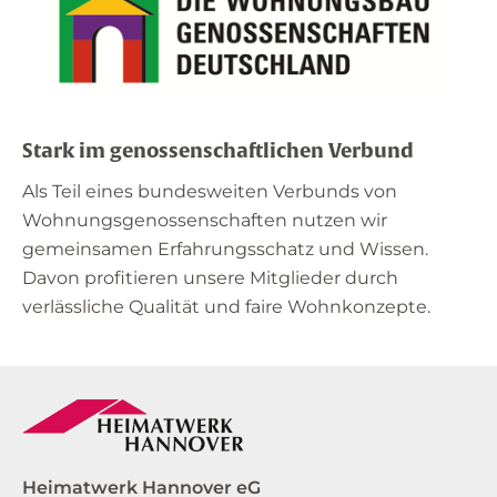
Städten eine Wohnung benötigten, eine
bezahlbare Wohnung zu bieten.
Im Jahr 1889 beschloss der Reichstag ein
Genossenschaftsgesetz, in dem festgelegt
wurde, dass die Mitglieder nicht mit ihrem
Stark im genossenschaftlichen Verbund
gesamten Vermögen, sondern mit der Höhe
Als Teil eines bundesweiten Verbunds von
ihrer eingezahlten Genossenschaftsanteile
Wohnungsgenossenschaften nutzen wir
hafteten.
gemeinsamen Erfahrungsschatz und Wissen.
Aus den ersten bescheidenen Anfängen
Davon profitieren unsere Mitglieder durch
entwickelten sich bis heute ca. 2.000
verlässliche Qualität und faire Wohnkonzepte.
Wohnungsgenossenschaften in Deutschland.
Heimatwerk Hannover eG