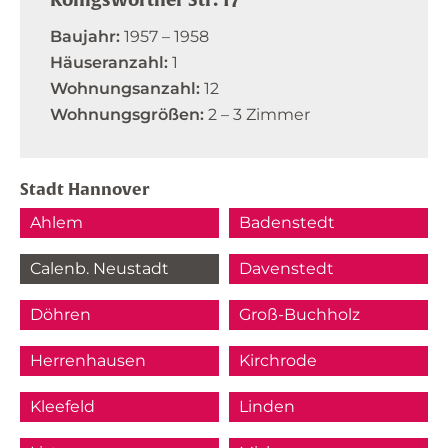
Königsworther Str. 17
Baujahr:
1957 – 1958
Häuseranzahl:
1
Wohnungsanzahl:
12
Wohnungsgrößen:
2 – 3 Zimmer
Stadt Hannover
Ahlem
Badenstedt
Calenb. Neustadt
Davenstedt
Döhren
Groß-Buchholz
Herrenhausen
Kirchrode
Kleefeld
Linden