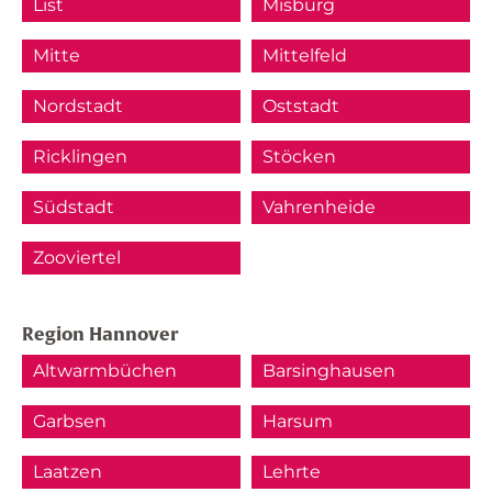
List
Misburg
Mitte
Mittelfeld
Nordstadt
Oststadt
Ricklingen
Stöcken
Südstadt
Vahrenheide
Zooviertel
Region Hannover
Altwarmbüchen
Barsinghausen
Garbsen
Harsum
Laatzen
Lehrte