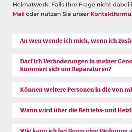
Heimatwerk. Falls Ihre Frage nicht dabei i
Mail
oder nutzen Sie unser
Kontaktformu
An wen wende ich mich, wenn ich zusät
Schlüssel für die Wohnungstür, sowie f
Darf ich Veränderungen in meiner G
kümmert sich um Reparaturen?
nachmachen lassen. Wenn Sie weitere Sch
dies bitte schriftlich mit. Die Schlüss
mit den Kosten belastet.
Bauliche Veränderungen müssen immer
Können weitere Personen in die von m
Kleine Instandhaltungen erledigen die M
Genossenschaft überlassen werden. Bei
Vor dem Einzug weiterer Personen in I
Wann wird über die Betriebs- und Hei
Kollegen aus der Technik
(Henning Sch
einzuholen. Hierzu ist das Vorlegen de
Person erforderlich. Außerdem muss ei
Die Betriebs- und Heizkosten werden ei
Wie kann ich bei Ihnen eine Wohnung 